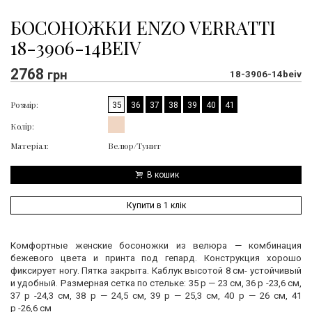
БОСОНОЖКИ ENZO VERRATTI
18-3906-14BEIV
2768
грн
18-3906-14beiv
Розмір:
35
36
37
38
39
40
41
Колір:
Матеріал:
Велюр/Тунит
В кошик
Купити в 1 клік
Комфортные женские босоножки из велюра — комбинация
бежевого цвета и принта под гепард. Конструкция хорошо
фиксирует ногу. Пятка закрыта. Каблук высотой 8 см- устойчивый
и удобный. Размерная сетка по стельке: 35 р — 23 см, 36 р -23,6 см,
37 р -24,3 см, 38 р — 24,5 см, 39 р — 25,3 см, 40 р — 26 см, 41
р -26,6 см