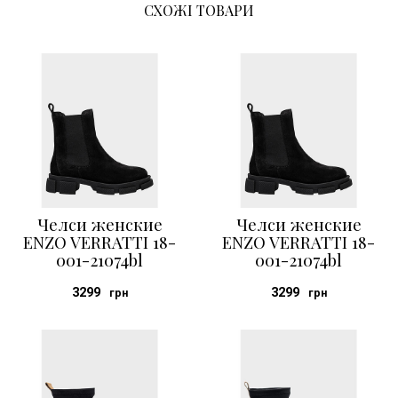
СХОЖІ ТОВАРИ
Челси женские
Челси женские
ENZO VERRATTI 18-
ENZO VERRATTI 18-
001-21074bl
001-21074bl
3299
3299
грн
грн