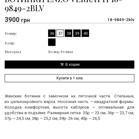
9849-2BLV
3900
грн
18-9849-2blv
Розмір:
36
37
38
39
40
Колір:
Матеріал:
Велюр/Резина
В кошик
Купити в 1 клік
Женские ботинки с замочком на пяточной части. Стильные,
из цельнокройного верха. Носочная часть — квадратной формы.
Колодка комфортная, высота каблуков — оптимальная для
удобства в подъёме. Размерная сетка: 35р — 23 см, 36р — 23,7 см,
37р — 24,5 см, 38р — 25,2 см, 39р- 26 см, 40р — 26,5.