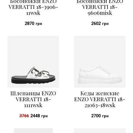
Босоножки ENZO
Босоножки ENZO
VERRATTI 18-3906-
VERRATTI 18-
11wsk
9606misk
2870
2602
грн
грн
Шлепанцы ENZO
Кеды женские
VERRATTI 18-
ENZO VERRATTI 18-
1111wsk
21063-18wsk
3766
2448
2700
грн
грн