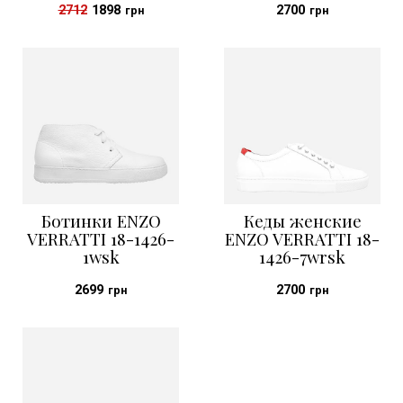
2712
1898
2700
грн
грн
Ботинки ENZO
Кеды женские
VERRATTI 18-1426-
ENZO VERRATTI 18-
1wsk
1426-7wrsk
2699
2700
грн
грн