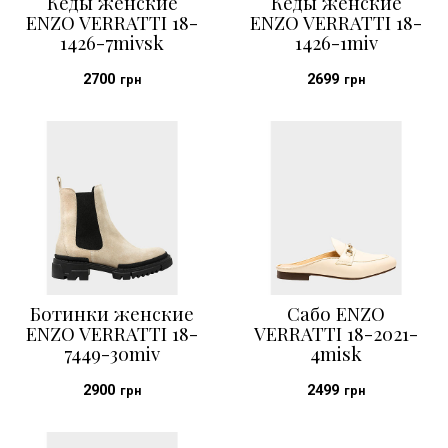
Кеды женские
Кеды женские
ENZO VERRATTI 18-
ENZO VERRATTI 18-
1426-7mivsk
1426-1miv
2700
2699
грн
грн
Ботинки женские
Сабо ENZO
ENZO VERRATTI 18-
VERRATTI 18-2021-
7449-30miv
4misk
2900
2499
грн
грн