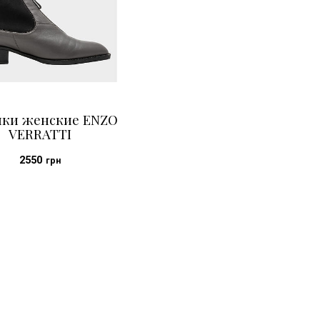
нки женские ENZO
VERRATTI
2550
грн