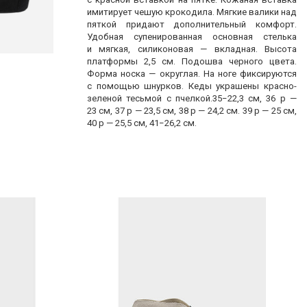
имитирует чешую крокодила. Мягкие валики над
пяткой придают дополнительный комфорт.
Удобная супенированная основная стелька
и мягкая, силиконовая — вкладная. Высота
платформы 2,5 см. Подошва черного цвета.
Форма носка — округлая. На ноге фиксируются
с помощью шнурков. Кеды украшены красно-
зеленой тесьмой с пчелкой.35−22,3 см, 36 р —
23 см, 37 р — 23,5 см, 38 р — 24,2 см. 39 р — 25 см,
40 р — 25,5 см, 41−26,2 см.