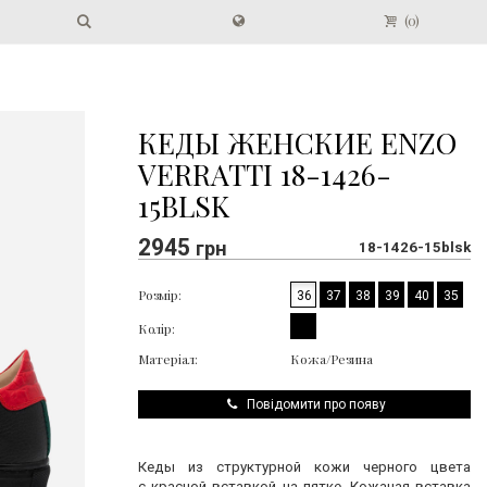
(
0
)
КЕДЫ ЖЕНСКИЕ ENZO
VERRATTI 18-1426-
15BLSK
2945
грн
18-1426-15blsk
Розмір:
36
37
38
39
40
35
Колір:
Матеріал:
Кожа/Резина
Повідомити про появу
Кеды из структурной кожи черного цвета
с красной вставкой на пятке. Кожаная вставка