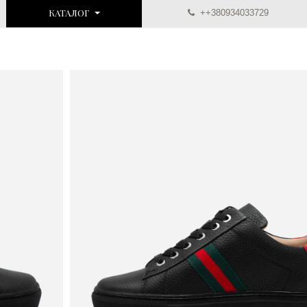
КАТАЛОГ
++380934033729