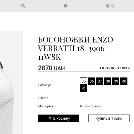
(
0
)
БОСОНОЖКИ ENZO
VERRATTI 18-3906-
11WSK
2870
UAH
18-3906-11wsk
35
36
37
38
39
40
Размер:
41
Цвет:
Материал:
Кожа/Тунит
В корзину
Купить в 1 клик