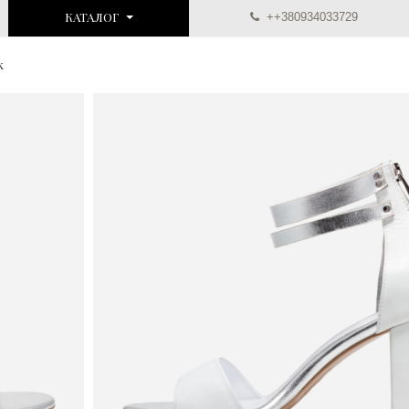
КАТАЛОГ
++380934033729
k