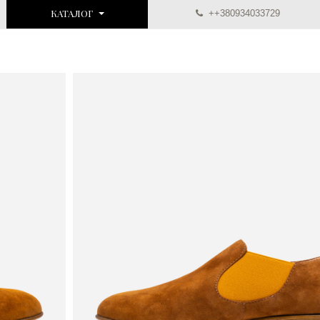
КАТАЛОГ
++380934033729