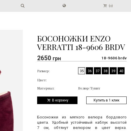
(
0
)
БОСОНОЖКИ ENZO
VERRATTI 18-9606 BRDV
2650
грн
18-9606 brdv
Размер:
35
36
37
38
39
40
Цвет:
Материал:
Велюр/Тунит
В корзину
Купить в 1 клик
Босоножки из мягкого велюра бордового
цвета. Удобный устойчивый каблук высотой
7 см, обтянут велюром в цвет верха.