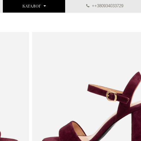
КАТАЛОГ
++380934033729