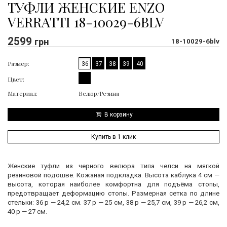
ТУФЛИ ЖЕНСКИЕ ENZO
VERRATTI 18-10029-6BLV
2599
грн
18-10029-6blv
Размер:
36
37
38
39
40
Цвет:
Материал:
Велюр/Резина
В корзину
Купить в 1 клик
Женские туфли из черного велюра типа челси на мягкой
резиновой подошве. Кожаная подкладка. Высота каблука 4 см —
высота, которая наиболее комфортна для подъёма стопы,
предотвращает деформацию стопы. Размерная сетка по длине
стельки: 36 р — 24,2 см. 37 р — 25 см, 38 р — 25,7 см, 39 р — 26,2 см,
40 р — 27 см.