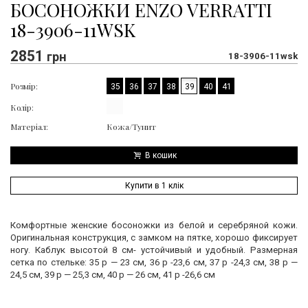
БОСОНОЖКИ ENZO VERRATTI
18-3906-11WSK
2851
грн
18-3906-11wsk
Розмір:
35
36
37
38
39
40
41
Колір:
Матеріал:
Кожа/Тунит
В кошик
Купити в 1 клік
Комфортные женские босоножки из белой и серебряной кожи.
Оригинальная конструкция, с замком на пятке, хорошо фиксирует
ногу. Каблук высотой 8 см- устойчивый и удобный. Размерная
сетка по стельке: 35 р — 23 см, 36 р -23,6 см, 37 р -24,3 см, 38 р —
24,5 см, 39 р — 25,3 см, 40 р — 26 см, 41 р -26,6 см