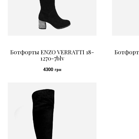
Ботфорты ENZO VERRATTI 18-
Ботфорт
1270-7blv
4300
грн