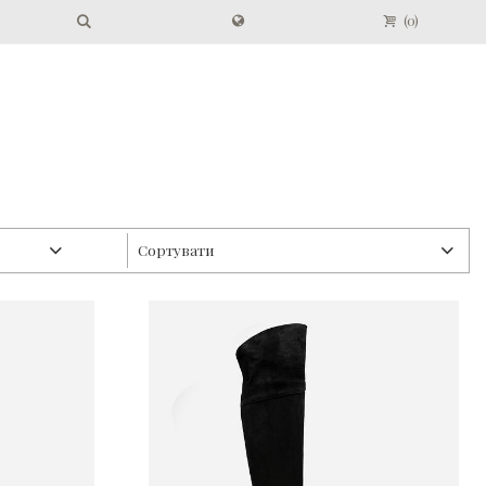
(
0
)
Сортувати